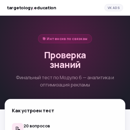
targetology
.
education
VK ADS
🎯 Интенсив по связкам
Проверка
знаний
Финальный тест по Модулю 6 — аналитика и
оптимизация рекламы
Как устроен тест
20 вопросов
📝