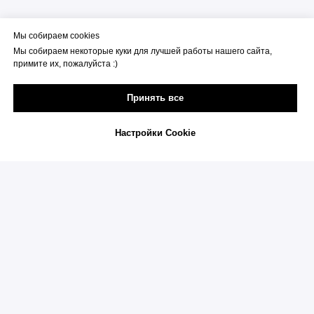
676770, Амурская область, г.
Райчихинск,
Мы собираем cookies
Комсомольская, д. 5, кв. 7
Мы собираем некоторые куки для лучшей работы нашего сайта,
примите их, пожалуйста :)
mail@targetology.info
Принять все
Настройки Cookie